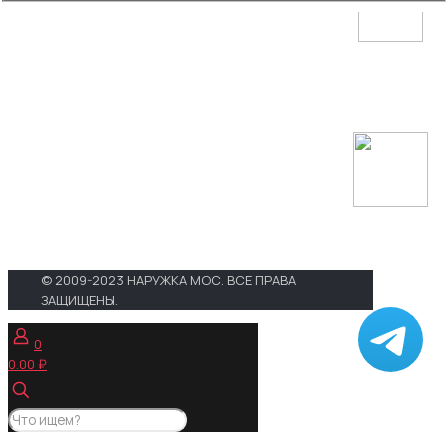
Телефоны :
+7 (495) 648-69-
91
,
+7 (495) 268-04-52
Адрес :
г. Москва, 3-й проезд
Марьиной Рощи, д. 40, стр.1
E-mail :
zakaz@narujka-mos.ru
Проложить маршрут на
Яндекс. Картах
Проложить маршрут в Google
Maps
© 2009-2023 НАРУЖКА МОС. ВСЕ ПРАВА
ЗАЩИЩЕНЫ.
0
0.00 ₽