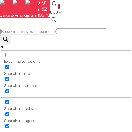
+7 (495) 648-69-91
0
+7 (495) 268-04-52
0.00 ₽
zakaz@narujka-mos.ru
Exact matches only
Search in title
Search in content
ПРИМЕРЫ РАБОТ
Search in posts
Search in pages