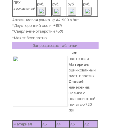
ПВХ
руб.
руб.
руб.
руб.
зеркальный
Алюминиевая рамка -ф.А4-900 р./шт..
*Двусторонний скотч +15%
*Сверление отверстий +5%
*Макет бесплатно
Запрещающие таблички
Тип:
настенная
Материал:
оцинкованный
лист, пластик
Способ
нанесения:
Пленка с
полноцветной
печатью 720
dpi
Материал
А5
А4
А3
А2