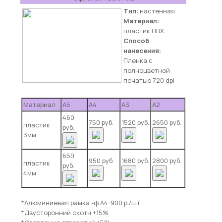
Тип:
настенная
Материал:
пластик ПВХ
Способ
нанесения:
Пленка с
полноцветной
печатью 720 dpi
Материал
А5
А4
А3
А2
460
750 руб.
1520 руб.
2650 руб.
пластик
руб.
3мм
650
950 руб.
1680 руб.
2800 руб.
пластик
руб.
4мм
*Алюминиевая рамка -ф.А4-900 р./шт.
*Двусторонний скотч +15%