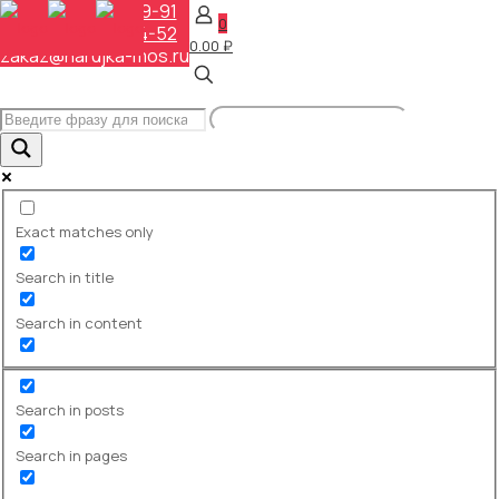
+7 (495) 648-69-91
0
+7 (495) 268-04-52
0.00 ₽
zakaz@narujka-mos.ru
Exact matches only
Search in title
Вся наша продукция имеет
Сертификат соответствия
Search in content
Федерального Агентства по
sertificat-
техническому регулированию
big
и метрологии №0080676
(регистрационный номер
Search in posts
РОСС RU
.32766.04ПГС0.ОС02.00570).
Search in pages
Скачать сертификат
(.pdf)