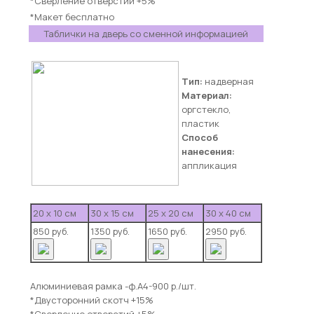
*Сверление отверстий +5%
*Макет бесплатно
Таблички на дверь со сменной информацией
Тип:
надверная
Материал:
оргстекло,
пластик
Способ
нанесения:
аппликация
20 х 10 см
30 х 15 см
25 х 20 см
30 х 40 см
850 руб.
1350 руб.
1650 руб.
2950 руб.
Алюминиевая рамка -ф.А4-900 р./шт.
*Двусторонний скотч +15%
*Сверление отверстий +5%