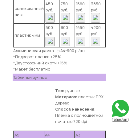
450
750
1560
3850
оцинкованный
руб.
руб.
руб.
руб.
лист
500
800
1650
4200
руб.
руб.
руб.
руб.
пластик 4мм
Алюминиевая рамка -ф.А4-900 р./шт.
*Подворот пленки +25%
*Двусторонний скотч +15%
*Макет бесплатно
Таблички ручные
Тип:
ручные
Материал:
пластик ПВХ,
дерево
Способ нанесения:
Пленка с полноцветной
печатью 720 dpi
А5
А4
А3