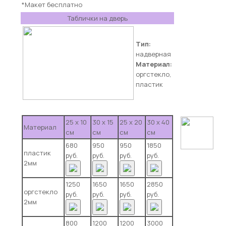
*Макет бесплатно
Таблички на дверь
Тип:
надверная
Материал:
оргстекло,
пластик
25 х 10
30 х 15
25 х 20
30 х 40
Материал
см
см
см
см
680
950
950
1850
пластик
руб.
руб.
руб.
руб.
2мм
1250
1650
1650
2850
оргстекло
руб.
руб.
руб.
руб.
2мм
800
1200
1200
3000