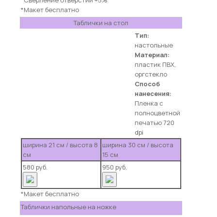
*Макет бесплатно
Таблички на стол
Тип:
настольные
Материал:
пластик ПВХ,
оргстекло
Способ
нанесения:
Пленка с
полноцветной
печатью 720
dpi
ширина 21 см / высота 8
ширина 30 см / высота
см
15 см
580 руб.
950 руб.
*Макет бесплатно
Таблички напольные на ножке