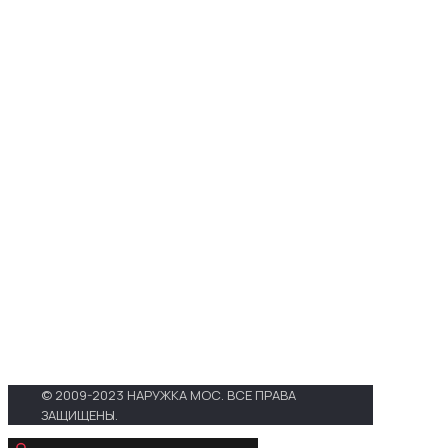
Телефоны :
+7 (495) 648-69-
91
,
+7 (495) 268-04-52
Адрес :
г. Москва, 3-й проезд
Марьиной Рощи, д. 40, стр.1
E-mail :
zakaz@narujka-mos.ru
Проложить маршрут на
Яндекс. Картах
Проложить маршрут в Google
Maps
© 2009-2023 НАРУЖКА МОС. ВСЕ ПРАВА
ЗАЩИЩЕНЫ.