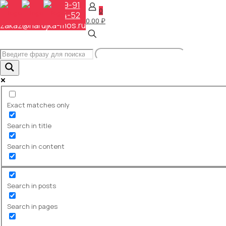
+7 (495) 648-69-91
0
+7 (495) 268-04-52
0.00 ₽
zakaz@narujka-mos.ru
Exact matches only
Search in title
Search in content
Уличные стенды -
Search in posts
дополнительно
Search in pages
Дополнительная арматура для устойчивости стенда