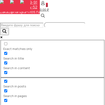
+7 (495) 648-69-91
0
+7 (495) 268-04-52
0.00 ₽
zakaz@narujka-mos.ru
Exact matches only
Search in title
Вернуться на главную
Вся наша продукция имеет
Search in content
Сертификат соответствия
Федерального Агентства по
sertificat-
техническому регулированию
big
и метрологии №0080676
Search in posts
(регистрационный номер
РОСС RU
Search in pages
.32766.04ПГС0.ОС02.00570).
Скачать сертификат