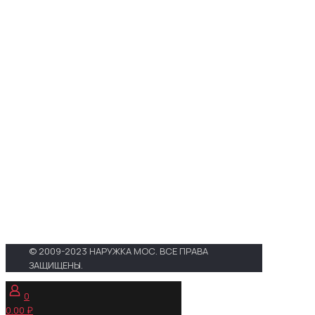
Телефоны :
+7 (495) 648-69-
91
,
+7 (495) 268-04-52
Адрес :
г. Москва, 3-й проезд
Марьиной Рощи, д. 40, стр.1
E-mail :
zakaz@narujka-mos.ru
Проложить маршрут на
Яндекс. Картах
Проложить маршрут в Google
Maps
© 2009-2023 НАРУЖКА МОС. ВСЕ ПРАВА
ЗАЩИЩЕНЫ.
0
0.00 ₽