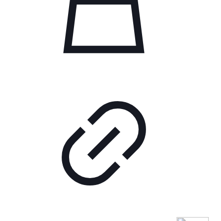
на
странице
товара.