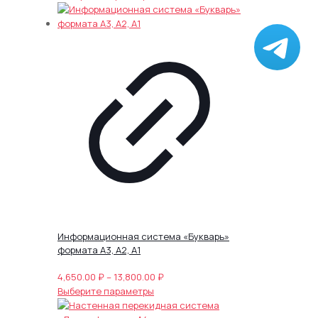
товар
18,050.00 ₽
имеет
–
несколько
35,050.00 ₽
вариаций.
Опции
можно
выбрать
на
странице
товара.
Информационная система «Букварь»
формата А3, А2, А1
Диапазон
4,650.00
₽
–
13,800.00
₽
Этот
цен:
Выберите параметры
товар
4,650.00 ₽