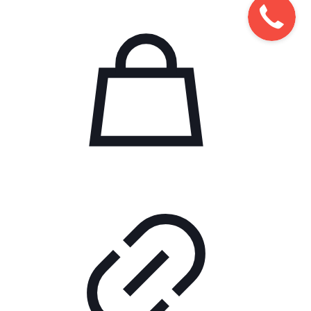
вариаций.
Опции
можно
выбрать
на
странице
товара.