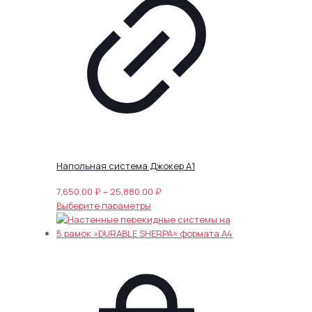
Опции
можно
выбрать
на
странице
товара.
Напольная система Джокер А1
Диапазон
7,650.00
₽
–
25,880.00
₽
Этот
цен:
Выберите параметры
товар
7,650.00 ₽
имеет
–
несколько
25,880.00 ₽
вариаций.
Опции
можно
выбрать