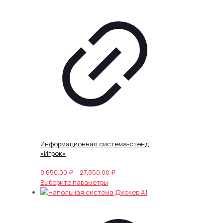
Информационная система-стенд
«Игрок»
Диапазон
8,650.00
₽
–
27,850.00
₽
Этот
цен:
Выберите параметры
товар
8,650.00 ₽
имеет
–
несколько
27,850.00 ₽
вариаций.