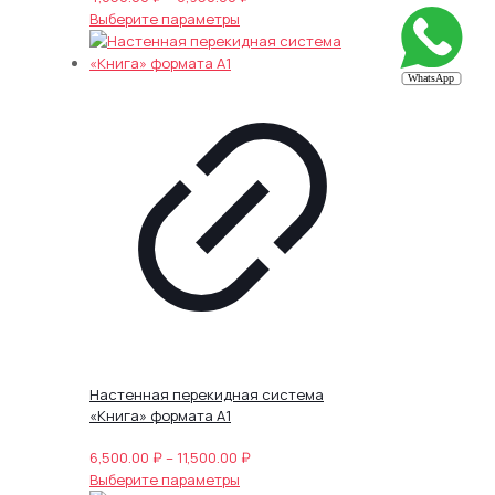
Этот
цен:
Выберите параметры
товар
4,650.00 ₽
имеет
–
несколько
6,950.00 ₽
вариаций.
Опции
можно
выбрать
на
странице
товара.
Настенная перекидная система
«Книга» формата А1
Диапазон
6,500.00
₽
–
11,500.00
₽
Этот
цен:
Выберите параметры