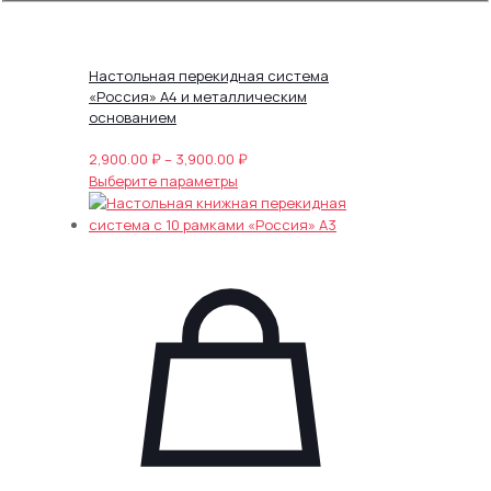
Настольная перекидная система
«Россия» А4 и металлическим
основанием
Диапазон
2,900.00
₽
–
3,900.00
₽
Этот
цен:
Выберите параметры
товар
2,900.00 ₽
имеет
–
несколько
3,900.00 ₽
вариаций.
Опции
можно
выбрать
на
странице
товара.