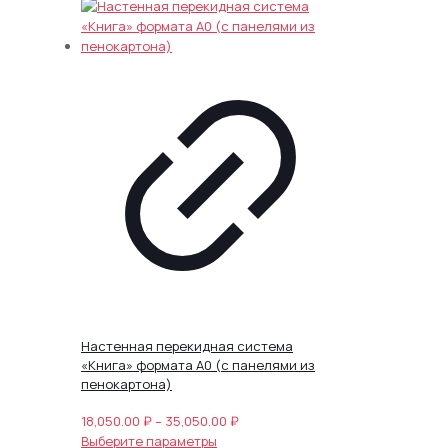
товар
6,500.00 ₽
имеет
–
несколько
11,500.00 ₽
вариаций.
Опции
можно
выбрать
на
странице
товара.
Настенная перекидная система
«Книга» формата А0 (с панелями из
пенокартона)
Диапазон
18,050.00
₽
–
35,050.00
₽
Этот
цен:
Выберите параметры