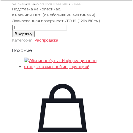
фиксации доски под нужным углом.
Подставка на колесиках.
в наличии 1 шт. (с небольшими вмятинами)
Лакированная поверхность TO 12 (120х180см)
Количество
товара
В корзину
Доска
Категория:
Распродажа
напольная
Похожие
магнитно-
маркерная
«Россия»