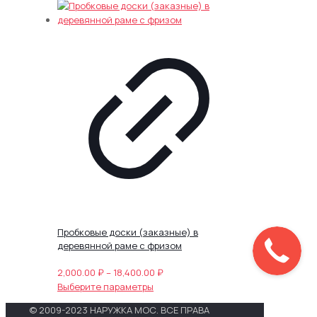
товар
13,500.00 ₽
имеет
–
несколько
22,700.00 ₽
вариаций.
Опции
можно
выбрать
на
странице
товара.
Пробковые доски (заказные) в
деревянной раме с фризом
Диапазон
2,000.00
₽
–
18,400.00
₽
Этот
цен:
Выберите параметры
товар
2,000.00 ₽
© 2009-2023 НАРУЖКА МОС. ВСЕ ПРАВА
имеет
–