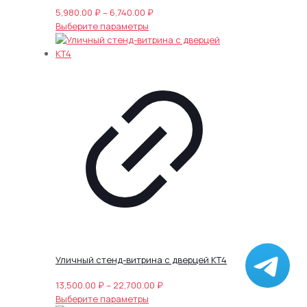
Диапазон
5,980.00
₽
–
6,740.00
₽
Этот
цен:
Выберите параметры
товар
5,980.00 ₽
имеет
–
несколько
6,740.00 ₽
вариаций.
Опции
можно
выбрать
на
странице
товара.
Уличный стенд-витрина с дверцей КТ4
Диапазон
13,500.00
₽
–
22,700.00
₽
Этот
цен:
Выберите параметры