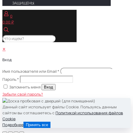
ЗАЩИЩЕНЫ.
несколько
18,400.00 ₽
вариаций.
0
Опции
0.00 ₽
можно
выбрать
на
странице
товара.
✕
Вход
Имя пользователя или Email
*
Пароль
*
Запомнить меня
Вход
Забыли свой пароль?
Данный сайт использует файлы Cookie. Пользуясь данным
сайтом вы соглашаетесь с
Политикой использования файлов
Cookie
.
Подробнее
Принять все