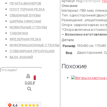
Фигурная
Артикул:
Н/Д
Категория:
Ро
ПЕЧАТЬ БАННЕРОВ
уличная
Описание
ПЛОТТЕРНАЯ РЕЗКА
Материал: ПВХ 4мм, пленка
ОБЪЕМНЫЕ БУКВЫ
Тип: односторонний/двухст
Размещение: улица/помещ
ШИРМЫ ОФИСНЫЕ
Опора: сварной каркас из 
МОБИЛЬНЫЕ СТЕНДЫ
*Опора включена в стоимо
ТАБЛИЧКИ
— Возможно изготовлени
ФРЕЗЕРНАЯ РЕЗКА
Детали
ИНФОРМАЦИОННЫЕ СТЕНДЫ
160х80 см, 170х80
Размер
СУВЕНИРНАЯ ПРОДУКЦИЯ
Двухсторонняя, 
Вид
БАЗА ЗНАНИЙ
Похожие
0
0.00 ₽