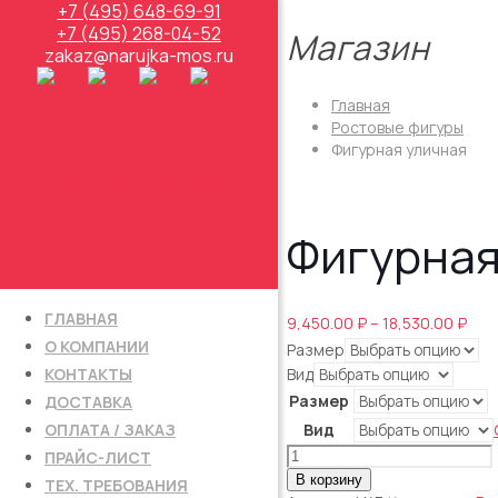
+7 (495) 648-69-91
+7 (495) 268-04-52
Магазин
zakaz@narujka-mos.ru
Главная
Ростовые фигуры
Фигурная уличная
Фигурная
ГЛАВНАЯ
Диа
9,450.00
₽
–
18,530.00
₽
цен:
О КОМПАНИИ
Размер
9,45
КОНТАКТЫ
Вид
–
Размер
ДОСТАВКА
18,5
ОПЛАТА / ЗАКАЗ
Вид
Количество
ПРАЙС-ЛИСТ
товара
В корзину
ТЕХ. ТРЕБОВАНИЯ