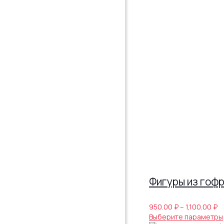
Фигуры из гоф
Д
950.00
₽
–
1,100.00
₽
ц
Выберите параметры