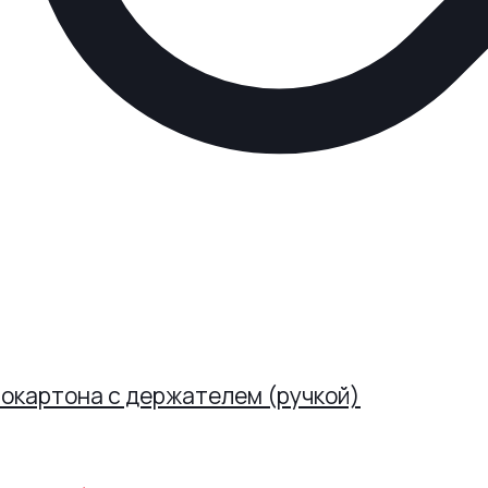
рокартона с держателем (ручкой)
иапазон
ен:
Этот