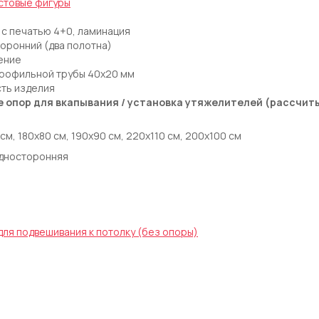
стовые фигуры
 с печатью 4+0, ламинация
оронний (два полотна)
ение
профильной трубы 40х20 мм
сть изделия
е опор для вкапывания / установка утяжелителей (рассчит
 см, 180х80 см, 190х90 см, 220х110 см, 200х100 см
Односторонняя