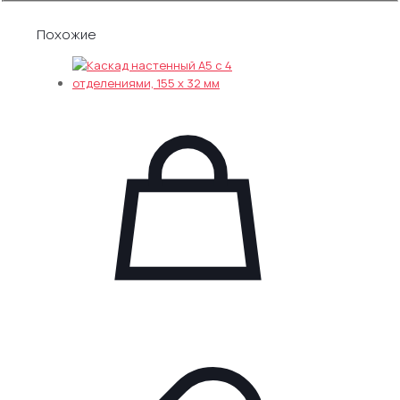
настенный
настольные
,
Карманы настенные
А4
Похожие
с
3
отделениями,
215
х
32
мм