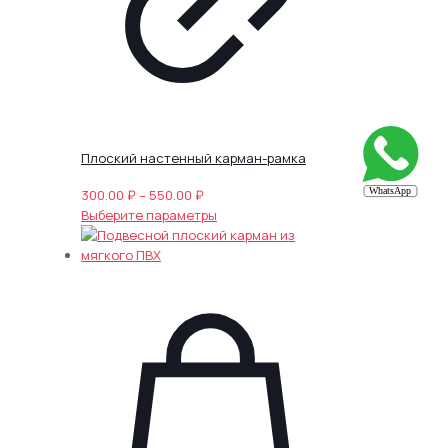
Плоский настенный карман-рамка
Диапазон
300.00
₽
–
550.00
₽
цен:
Этот
Выберите параметры
300.00 ₽
товар
–
имеет
550.00 ₽
несколько
вариаций.
Опции
можно
выбрать
на
странице
товара.