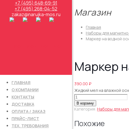
+7 (495) 648-69-91
+7 (495) 268-04-52
Магазин
zakaz@narujka-mos.ru
Главная
Наборы для магнитно
Маркер на водной ос
Маркер н
ГЛАВНАЯ
390.00
₽
О КОМПАНИИ
Жидкий мел на влажной осн
Количество
КОНТАКТЫ
товара
В корзину
ДОСТАВКА
Маркер
Категория:
Наборы для маг
ОПЛАТА / ЗАКАЗ
на
ПРАЙС-ЛИСТ
водной
Похожие
основе,
ТЕХ. ТРЕБОВАНИЯ