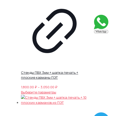
Стенды ПВХ 3мм + шапка печать +
плоские карманы ПЭТ
Диапазон
1,800.00
₽
–
3,050.00
₽
Этот
цен:
Выберите параметры
товар
1,800.00 ₽
имеет
–
несколько
3,050.00 ₽
вариаций.