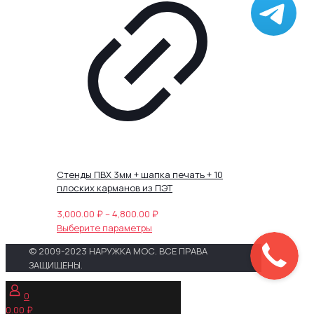
Опции
можно
выбрать
на
странице
товара.
Стенды ПВХ 3мм + шапка печать + 10
плоских карманов из ПЭТ
Диапазон
3,000.00
₽
–
4,800.00
₽
Этот
цен:
Выберите параметры
товар
3,000.00 ₽
© 2009-2023 НАРУЖКА МОС. ВСЕ ПРАВА
имеет
–
ЗАЩИЩЕНЫ.
несколько
4,800.00 ₽
вариаций.
0
Опции
0.00 ₽
можно