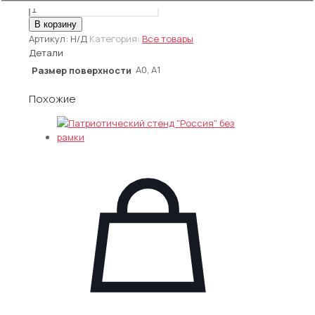
Количество
товара
В корзину
Напольные
Артикул:
Н/Д
Категория:
Все товары
стенды
Детали
из
А0, А1
Размер поверхности
хромированного
профиля
Похожие