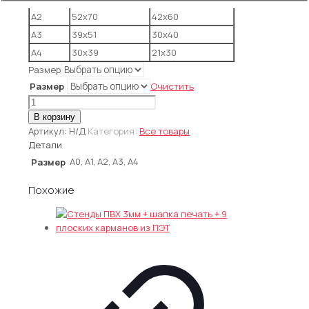
А2
52х70
42х60
А3
39х51
30х40
А4
30х39
21х30
Размер
Размер
Очистить
Количество
товара
В корзину
Односторонние
Артикул:
Н/Д
Категория:
Все товары
несветовые
Детали
панели
А0, А1, А2, А3, А4
Размер
Crystal
Похожие