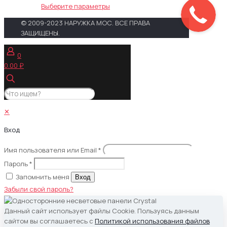
цен:
Этот
Выберите параметры
550.00 ₽
товар
© 2009-2023 НАРУЖКА МОС. ВСЕ ПРАВА
–
имеет
ЗАЩИЩЕНЫ.
4,800.00 ₽
несколько
вариаций.
0
Опции
0.00 ₽
можно
выбрать
на
странице
товара.
✕
Вход
Имя пользователя или Email
*
Пароль
*
Запомнить меня
Вход
Забыли свой пароль?
Данный сайт использует файлы Cookie. Пользуясь данным
сайтом вы соглашаетесь с
Политикой использования файлов