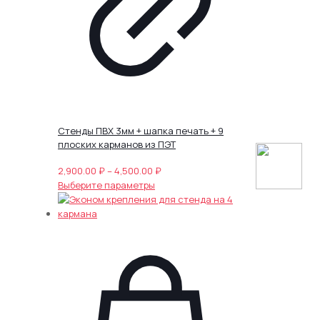
Стенды ПВХ 3мм + шапка печать + 9
плоских карманов из ПЭТ
Диапазон
2,900.00
₽
–
4,500.00
₽
Этот
цен:
Выберите параметры
товар
2,900.00 ₽
имеет
–
несколько
4,500.00 ₽
вариаций.
Опции
можно
выбрать
на
странице