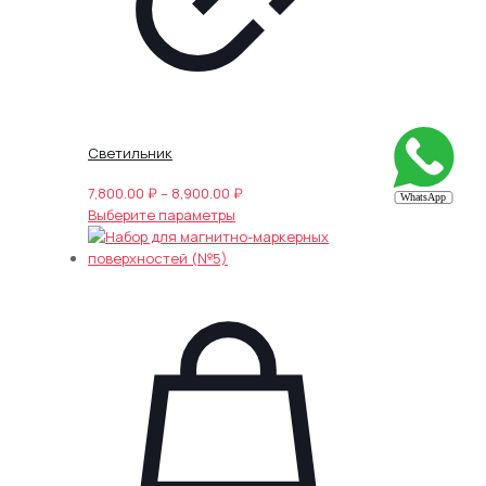
Светильник
Диапазон
7,800.00
₽
–
8,900.00
₽
Этот
цен:
Выберите параметры
товар
7,800.00 ₽
имеет
–
несколько
8,900.00 ₽
вариаций.
Опции
можно
выбрать
на
странице
товара.