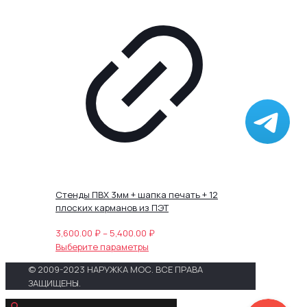
1,550.00 ₽
несколько
вариаций.
Опции
можно
выбрать
на
странице
товара.
Стенды ПВХ 3мм + шапка печать + 12
плоских карманов из ПЭТ
Диапазон
3,600.00
₽
–
5,400.00
₽
Этот
цен:
Выберите параметры
товар
3,600.00 ₽
© 2009-2023 НАРУЖКА МОС. ВСЕ ПРАВА
имеет
–
ЗАЩИЩЕНЫ.
несколько
5,400.00 ₽
вариаций.