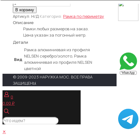
Количество
товара
В корзину
Рамка
Артикул:
Н/Д
Категория:
Рамка по периметру
по
Описание
периметру
Рамки любых размеров на заказ.
(для
Цена указан за погонный метр.
монтажа,
Детали
внешнего
Рамка алюминиевая из профиля
вида)
NELSEN серебро/золото, Рамка
Вид
алюминиевая из профиля NELSEN
цветной
© 2009-2023 НАРУЖКА МОС. ВСЕ ПРАВА
ЗАЩИЩЕНЫ.
0
0.00 ₽
✕