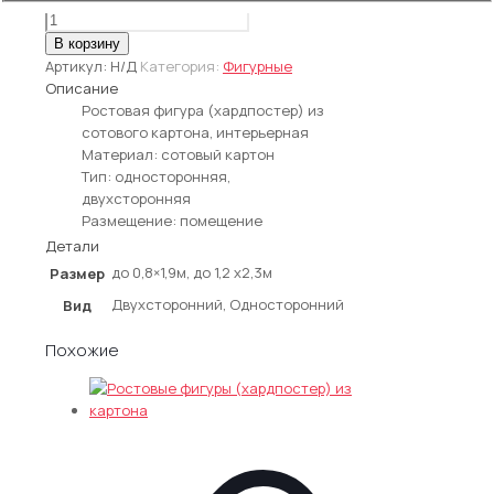
Количество
товара
В корзину
Ростовые
Артикул:
Н/Д
Категория:
Фигурные
фигуры
Описание
из
Ростовая фигура (хардпостер) из
сотового
сотового картона, интерьерная
картона
Материал: сотовый картон
Тип: односторонняя,
двухсторонняя
Размещение: помещение
Детали
до 0,8×1,9м, до 1,2 x2,3м
Размер
Двухсторонний, Односторонний
Вид
Похожие