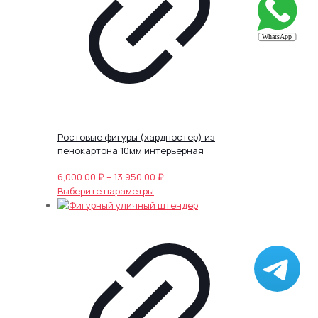
на
странице
товара.
Ростовые фигуры (хардпостер) из
пенокартона 10мм интерьерная
Диапазон
6,000.00
₽
–
13,950.00
₽
Этот
цен:
Выберите параметры
товар
6,000.00 ₽
имеет
–
несколько
13,950.00 ₽
вариаций.
Опции
можно
выбрать
на