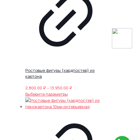
Ростовые фигуры (хардпостер) из
картона
Диапазон
2,800.00
₽
–
13,950.00
₽
Этот
цен:
Выберите параметры
товар
2,800.00 ₽
имеет
–
несколько
13,950.00 ₽
вариаций.
Опции
можно
выбрать