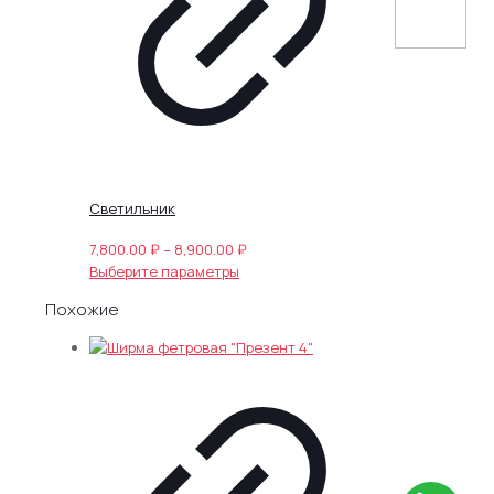
выбрать
на
странице
товара.
Светильник
Диапазон
7,800.00
₽
–
8,900.00
₽
Этот
цен:
Выберите параметры
товар
7,800.00 ₽
Похожие
имеет
–
несколько
8,900.00 ₽
вариаций.
Опции
можно
выбрать
на
странице
товара.