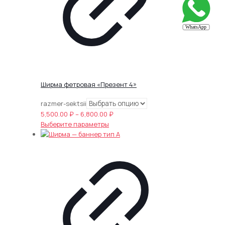
Ширма фетровая «Презент 4»
razmer-sektsii
Диапазон
5,500.00
₽
–
6,800.00
₽
Этот
цен:
Выберите параметры
товар
5,500.00 ₽
имеет
–
несколько
6,800.00 ₽
вариаций.
Опции
можно
выбрать
на
странице
товара.