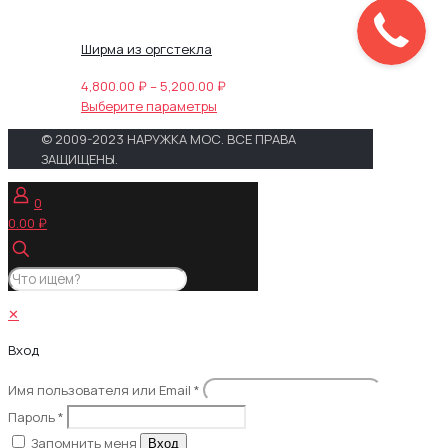
Ширма из оргстекла
Диапазон
4,800.00
₽
–
5,200.00
₽
Этот
цен:
Выберите параметры
товар
4,800.00 ₽
© 2009-2023 НАРУЖКА МОС. ВСЕ ПРАВА
имеет
–
ЗАЩИЩЕНЫ.
несколько
5,200.00 ₽
вариаций.
0
Опции
0.00 ₽
можно
выбрать
на
странице
товара.
✕
Вход
Имя пользователя или Email
*
Пароль
*
Запомнить меня
Вход