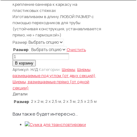
Крепление баннера к каркасу на
пластиковых стяжках
Изготавливаем в длину ЛЮБОЙ РАЗМЕР с
помощью переходников для трубы
(устойчивая конструкция, устанавливается
прямо, не » гармошкой»)
Размер
Размер
Очистить
Количество
товара
В корзину
Ширма
Артикул:
Н/Д
Категории:
Ширмы
,
Ширмы,
—
размещаемые под углом (от двух секций)
,
баннер
Ширмы, размещаемые прямо (от одной
тип
секции)
Б
Детали
2 х 2 м, 2 х 2,5 м, 2 х 3 м, 2,5 х 2,5 м
Размер
Вам также будет интересно…