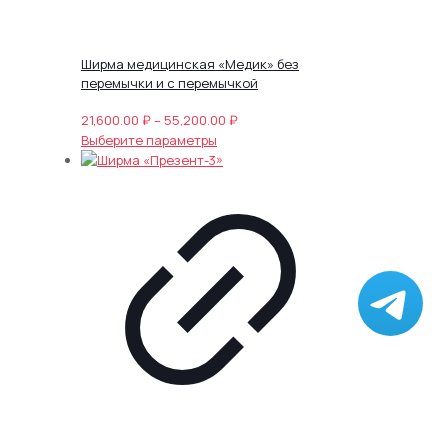
Ширма медицинская «Медик» без
перемычки и с перемычкой
Диапазон
21,600.00
₽
–
55,200.00
₽
Этот
цен:
Выберите параметры
товар
21,600.00 ₽
имеет
–
несколько
55,200.00 ₽
вариаций.
Опции
можно
выбрать
на
странице
товара.