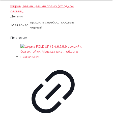
«Презент
размещаемые под углом (от двух секций)
,
8»
Ширмы, размещаемые прямо (от одной
секции)
Детали
профиль серебро, профиль
Материал
черный
Похожие