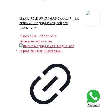
Ширма FOLD UP (3,4,6,7,8,9 секций), без
оклейки. Медицинская, общего
назначения
Диапазон
14,600.00
₽
–
47,600.00
₽
Этот
цен:
Выберите параметры
товар
14,600.00 ₽
имеет
–
несколько
47,600.00 ₽
вариаций.
Опции
можно
выбрать
на
странице
товара.