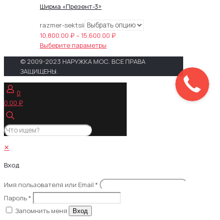
Ширма «Презент-3»
razmer-sektsii
Диапазон
10,800.00
₽
–
15,600.00
₽
Этот
цен:
Выберите параметры
товар
10,800.00 ₽
© 2009-2023 НАРУЖКА МОС. ВСЕ ПРАВА
имеет
–
ЗАЩИЩЕНЫ.
несколько
15,600.00 ₽
вариаций.
0
Опции
0.00 ₽
можно
выбрать
на
странице
товара.
✕
Вход
Имя пользователя или Email
*
Пароль
*
Запомнить меня
Вход