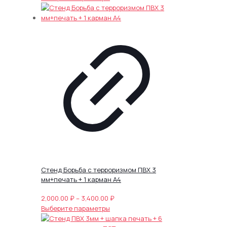
товар
5,000.00 ₽
имеет
–
несколько
7,050.00 ₽
вариаций.
Опции
можно
выбрать
на
странице
товара.
Стенд Борьба с терроризмом ПВХ 3
мм+печать + 1 карман А4
Диапазон
2,000.00
₽
–
3,400.00
₽
Этот
цен:
Выберите параметры
товар
2,000.00 ₽