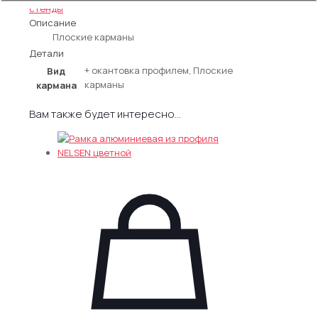
4
стенды
кармана
Описание
А4
Плоские карманы
(48х80
Детали
см)
+ окантовка профилем, Плоские
Вид
карманы
кармана
Вам также будет интересно…