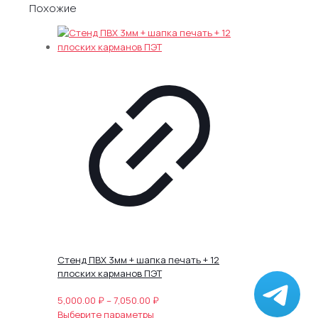
Похожие
Стенд ПВХ 3мм + шапка печать + 12
плоских карманов ПЭТ
Диапазон
5,000.00
₽
–
7,050.00
₽
Этот
цен:
Выберите параметры