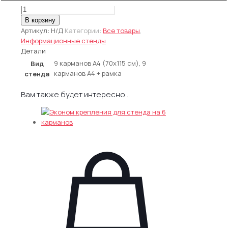
5,450.00 ₽
Количество
товара
В корзину
Стенд
Артикул:
Н/Д
Категории:
Все товары
,
ПВХ
Информационные стенды
3мм
Детали
+
9 карманов А4 (70х115 см), 9
Вид
шапка
карманов А4 + рамка
стенда
печать
+
Вам также будет интересно…
9
плоских
карманов
ПЭТ