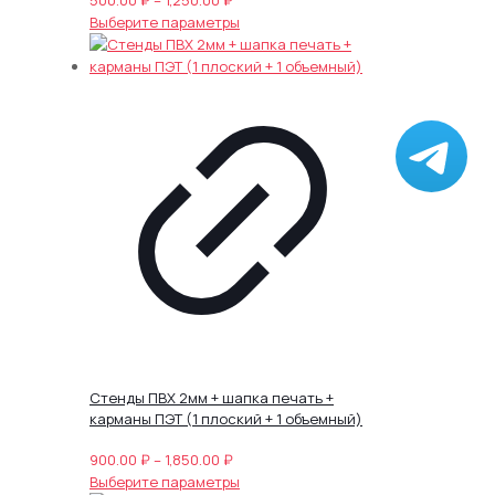
цен:
Этот
Выберите параметры
500.00 ₽
товар
–
имеет
1,250.00 ₽
несколько
вариаций.
Опции
можно
выбрать
на
странице
товара.
Стенды ПВХ 2мм + шапка печать +
карманы ПЭТ (1 плоский + 1 объемный)
Диапазон
900.00
₽
–
1,850.00
₽
цен:
Этот
Выберите параметры