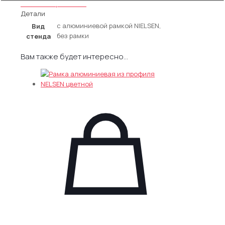
"Уголок
Уголок потребителя
по
Детали
охране
c алюминиевой рамкой NIELSEN,
Вид
труда"
без рамки
стенда
Вам также будет интересно…