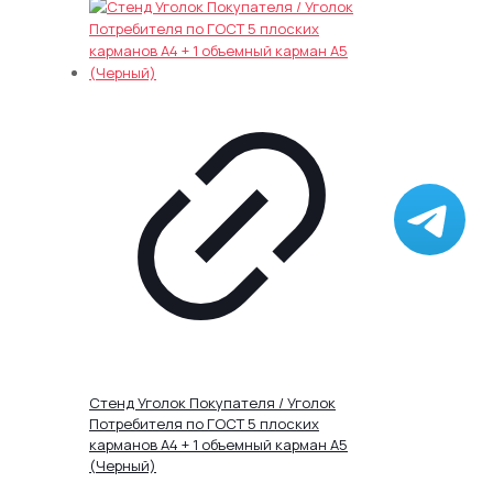
900.00 ₽
товар
–
имеет
1,650.00 ₽
несколько
вариаций.
Опции
можно
выбрать
на
странице
товара.
Стенд Уголок Покупателя / Уголок
Потребителя по ГОСТ 5 плоских
карманов А4 + 1 объемный карман А5
(Черный)