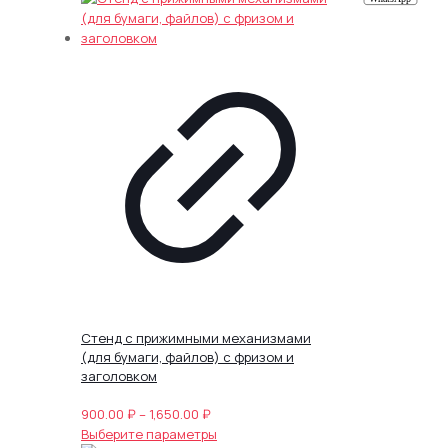
Стенд с прижимными механизмами
(для бумаги, файлов) с фризом и
заголовком
Диапазон
900.00
₽
–
1,650.00
₽
цен:
Этот
Выберите параметры