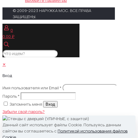
цен:
Этот
Выберите параметры
1,150.00 ₽
товар
© 2009-2023 НАРУЖКА МОС. ВСЕ ПРАВА
–
имеет
ЗАЩИЩЕНЫ.
2,200.00 ₽
несколько
вариаций.
0
Опции
0.00 ₽
можно
выбрать
на
странице
товара.
✕
Вход
Имя пользователя или Email
*
Пароль
*
Запомнить меня
Вход
Забыли свой пароль?
Данный сайт использует файлы Cookie. Пользуясь данным
сайтом вы соглашаетесь с
Политикой использования файлов
Cookie
.