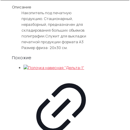
для
формата А3
печатной
Описание
продукции
Накопитель под печатную
"Универсал-1"
продукцию. Стационарный,
неразборный, предназначен для
складирования больших объемов
полиграфии.Служит для выкладки
печатной продукции формата А3
Размер фриза: 20х30 см.
Похожие