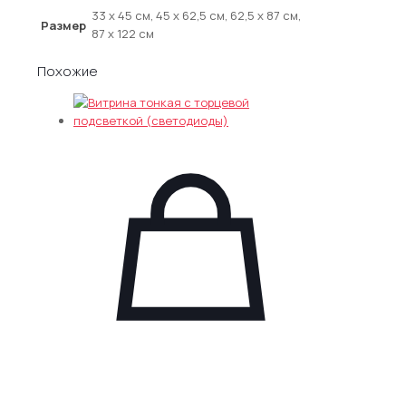
LUX
33 x 45 см, 45 x 62,5 см, 62,5 x 87 см,
Размер
подвесная
87 x 122 см
(двухсторонняя)
Похожие