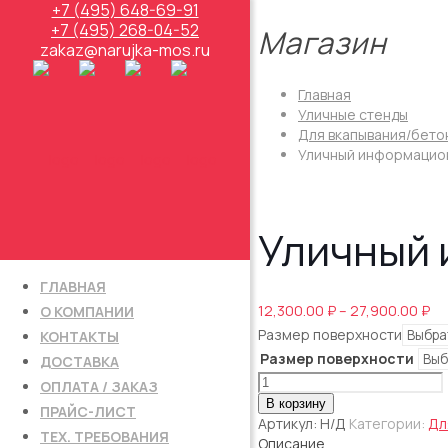
+7 (495) 648-69-91
+7 (495) 268-04-52
Магазин
zakaz@narujka-mos.ru
Главная
Уличные стенды
Для вкапывания/бето
Уличный информацион
Уличный 
ГЛАВНАЯ
Ди
12,300.00
₽
–
27,900.00
₽
О КОМПАНИИ
це
Размер поверхности
КОНТАКТЫ
12
Размер поверхности
ДОСТАВКА
–
Количество
ОПЛАТА / ЗАКАЗ
27
товара
В корзину
ПРАЙС-ЛИСТ
Уличный
Артикул:
Н/Д
Категории:
Дл
ТЕХ. ТРЕБОВАНИЯ
информационный
Описание