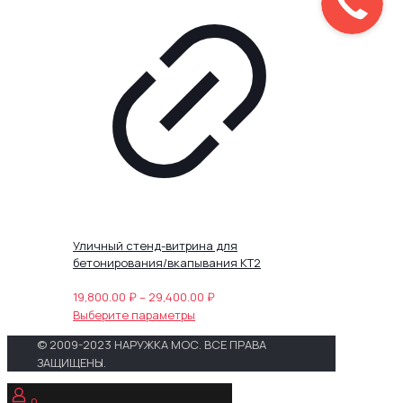
вариаций.
Опции
можно
выбрать
на
странице
товара.
Уличный стенд-витрина для
бетонирования/вкапывания КТ2
Диапазон
19,800.00
₽
–
29,400.00
₽
Этот
цен:
Выберите параметры
товар
19,800.00 ₽
© 2009-2023 НАРУЖКА МОС. ВСЕ ПРАВА
имеет
–
ЗАЩИЩЕНЫ.
несколько
29,400.00 ₽
вариаций.
0