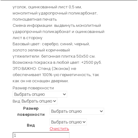
Материал: профильная труба 20х20х2 мм,
уголок, оцинкованный лист 0,5 мм,
монолитный ударопрочный поликарбонат,
полноцветная печать
Смена информации: выдвинуть монолитный
ударопрочный поликарбонат и оцинкованный
лист в сторону
Базовый цвет: серебро, синий, черный,
золото зеленый коричневый
утяжелители: бетонная плитка 50х50 см.
Возможна покраска в любой цвет: +2500 руб.
ЭТО ВАЖНО: Стенд (Эконом) не
обеспечивает 100%-ую герметичность, так
как он не оснащен дверями.
Размер поверхности
Вид
Размер
поверхности
Вид
Очистить
Количество