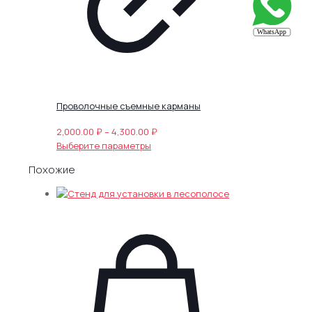
Проволочные съемные карманы
Диапазон
2,000.00
₽
–
4,300.00
₽
Этот
цен:
Выберите параметры
товар
2,000.00 ₽
Похожие
имеет
–
несколько
4,300.00 ₽
вариаций.
Опции
можно
выбрать
на
странице
товара.