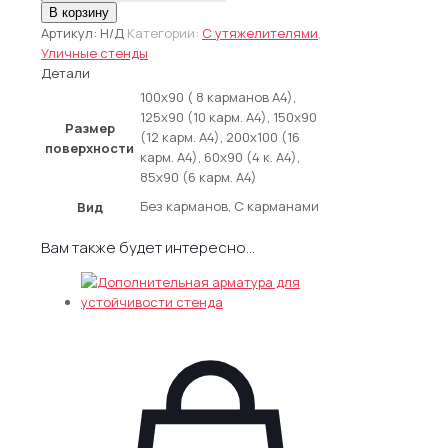
товара
В корзину
Уличный
Артикул:
Н/Д
Категории:
С утяжелителями
,
информационный
Уличные стенды
стенд
Детали
МТ
100х90 ( 8 карманов А4),
3
125х90 (10 карм. А4), 150х90
Размер
(12 карм. А4), 200х100 (16
поверхности
карм. А4), 60х90 (4 к. А4),
85х90 (6 карм. А4)
Без карманов, С карманами
Вид
Вам также будет интересно…