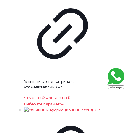
вариаций.
Опции
можно
выбрать
на
странице
товара.
Уличный стенд-витрина с
утяжелителями КР3
Диапазон
51,320.00
₽
–
80,700.00
₽
Этот
цен:
Выберите параметры
товар
51,320.00 ₽
имеет
–
несколько
80,700.00 ₽
вариаций.