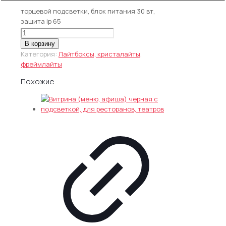
Электрика: светодиодная лента для
торцевой подсветки, блок питания 30 вт,
защита ip 65
Количество
товара
В корзину
Витрина
Категория:
Лайтбоксы, кристалайты,
тонкая
фреймлайты
с
Похожие
торцевой
подсветкой
(светодиоды)