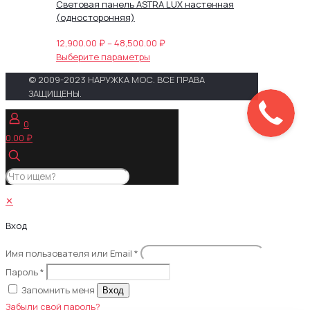
Световая панель ASTRA LUX настенная
(односторонняя)
Диапазон
12,900.00
₽
–
48,500.00
₽
Этот
цен:
Выберите параметры
товар
12,900.00 ₽
© 2009-2023 НАРУЖКА МОС. ВСЕ ПРАВА
имеет
–
ЗАЩИЩЕНЫ.
несколько
48,500.00 ₽
вариаций.
0
Опции
0.00 ₽
можно
выбрать
на
странице
товара.
✕
Вход
Имя пользователя или Email
*
Пароль
*
Запомнить меня
Вход
Забыли свой пароль?