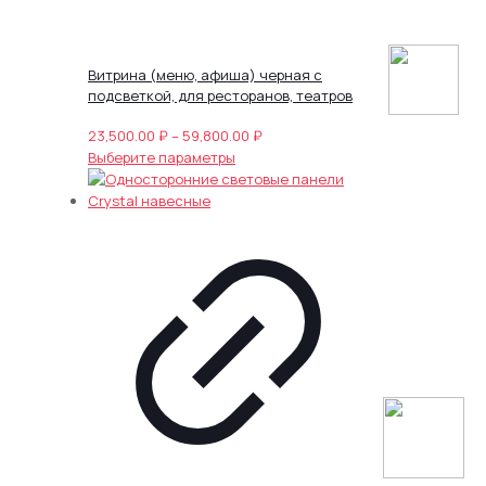
Витрина (меню, афиша) черная с
подсветкой, для ресторанов, театров
Диапазон
23,500.00
₽
–
59,800.00
₽
Этот
цен:
Выберите параметры
товар
23,500.00 ₽
имеет
–
несколько
59,800.00 ₽
вариаций.
Опции
можно
выбрать
на
странице
товара.