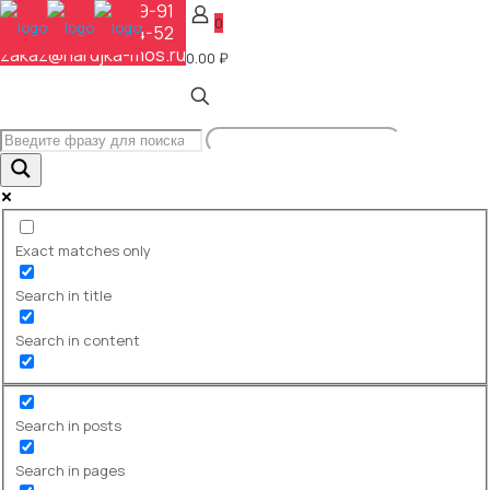
+7 (495) 648-69-91
0
+7 (495) 268-04-52
zakaz@narujka-mos.ru
0.00 ₽
Фотозоны в наружной
рекламе: виды, сборка,
крепление и реальная польза
Главная
База знаний
Фотозоны в наружной рекламе:
Exact matches only
виды, сборка, крепление и реальная
польза
Search in title
Search in content
Для частных заказчиков и компаний,
которые хотят получить измеримый
эффект от событий и уличных
активностей.
Search in posts
Search in pages
Хотите обсудить проект или получить