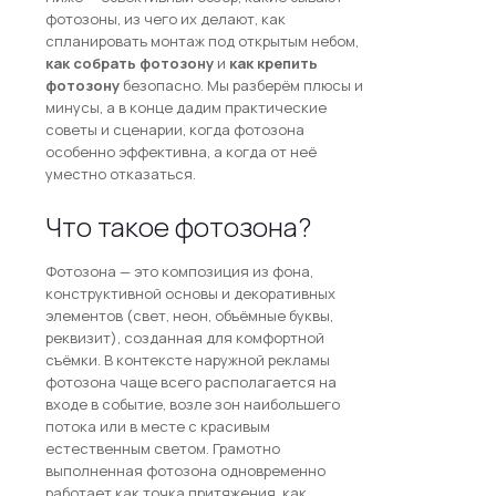
фотозоны, из чего их делают, как
спланировать монтаж под открытым небом,
как собрать фотозону
и
как крепить
фотозону
безопасно. Мы разберём плюсы и
минусы, а в конце дадим практические
советы и сценарии, когда фотозона
особенно эффективна, а когда от неё
уместно отказаться.
Что такое фотозона?
Фотозона — это композиция из фона,
конструктивной основы и декоративных
элементов (свет, неон, объёмные буквы,
реквизит), созданная для комфортной
съёмки. В контексте наружной рекламы
фотозона чаще всего располагается на
входе в событие, возле зон наибольшего
потока или в месте с красивым
естественным светом. Грамотно
выполненная фотозона одновременно
работает как точка притяжения, как