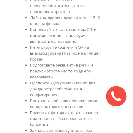
пересечении потоков, но не
перекрывая проходы.
Дайте кадру «воздух»: отступы 1,5–2
м перед фоном.
Используйте свет с высоким CRI и
мягкими тенями — лица будут
выглядеть естественно.
Интегрируйте хэштеги и QR на
видимом уровне глаз, но не в «лице»
гостей.
Подготовьте реквизит «в руки» и
предусмотрите место, куда его
возвращать.
Сделайте «дежурный» мок-ап для
дождя/ветра: облегчённая
конфигурация.
Поставьте наблюдателя или промо-
координатора в часы пиков.
Проверьте фоторезультат с разных
смартфонов — без пересветов и
бандинга.
Закладывайте доступность: без