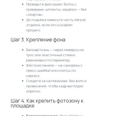
Проверьте фиксацию: болты с
гроверами, шплинты, защёлки — без
«люфтов».
До подъёма навесьте часть лёгкой
отделки, если это ускоряет
процесс.
Шаг 3. Крепление фона
Баннер/ткань — через люверсы на
трос или эластичные стяжки,
равномерно по периметру.
Жёсткие панели — на саморезы с
пресс-шайбой или клипсы по
каркасу.
Следите за натяжением: без волн и
провисаний, чтобы кадр выглядел
опрятно.
Шаг 4. Как крепить фотозону к
площадке
Балластирование.
Грузы/плиты у