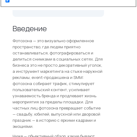
смету? Звоните:
+7 (495) 648-69-91
Введение
Фотозона — это визуально оформленное
пространство, где людям приятно
останавливаться, фотографироваться и
делиться снимками в социальных сетях. Для
бизнеса это не просто декоративный уголок,
а инструмент маркетинга на стыке наружной
рекламы, event-продакшена и SMM:
фотозона собирает трафик, стимулирует
пользовательский контент, усиливает
узнаваемость бренда и продлевает жизнь
мероприятия за пределы площадки. Для
частных лиц фотозона превращает событие
— свадьбу, юбилей, выпускной или дворовой
праздник — в историю с яркими кадрами и
эмоциями.
Ниже — объективный обзор, какие бывают