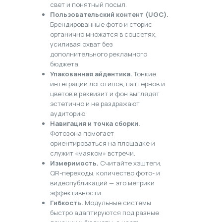
свет и понятный посыл.
Пользовательский контент (UGC).
Брендированные фото и сторис
органично множатся в соцсетях,
усиливая охват без
дополнительного рекламного
бюджета.
Упакованная айдентика.
Тонкие
интеграции логотипов, паттернов и
цветов в реквизит и фон выглядят
эстетично и не раздражают
аудиторию.
Навигация и точка сборки.
Фотозона помогает
ориентироваться на площадке и
служит «маяком» встречи.
Измеримость.
Считайте хэштеги,
QR-переходы, количество фото- и
видеопубликаций — это метрики
эффективности.
Гибкость.
Модульные системы
быстро адаптируются под разные