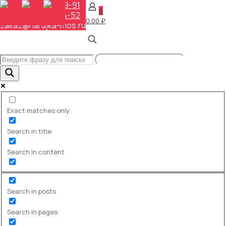
+7 (495) 648-69-91
0
+7 (495) 268-04-52
0.00 ₽
zakaz@narujka-mos.ru
Информационные стенды: как
выбрать вид, соблюсти
требования и сделать полезно
Главная
База знаний
Информационные стенды: как
Exact matches only
выбрать вид, соблюсти требования
и сделать полезно
Search in title
Информационные
Search in content
стенды: как
выбрать вид,
соблюсти
Search in posts
требования и
Search in pages