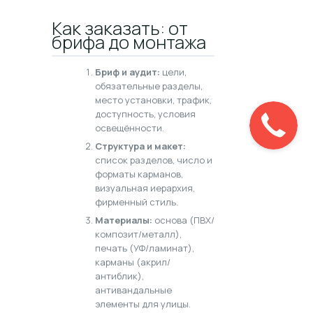
Как заказать: от
брифа до монтажа
Бриф и аудит:
цели,
обязательные разделы,
место установки, трафик,
доступность, условия
освещённости.
Структура и макет:
список разделов, число и
форматы карманов,
визуальная иерархия,
фирменный стиль.
Материалы:
основа (ПВХ/
композит/металл),
печать (УФ/ламинат),
карманы (акрил/
антиблик),
антивандальные
элементы для улицы.