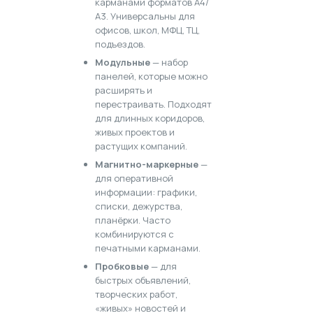
карманами форматов А4/
А3. Универсальны для
офисов, школ, МФЦ, ТЦ,
подъездов.
Модульные
— набор
панелей, которые можно
расширять и
перестраивать. Подходят
для длинных коридоров,
живых проектов и
растущих компаний.
Магнитно-маркерные
—
для оперативной
информации: графики,
списки, дежурства,
планёрки. Часто
комбинируются с
печатными карманами.
Пробковые
— для
быстрых объявлений,
творческих работ,
«живых» новостей и