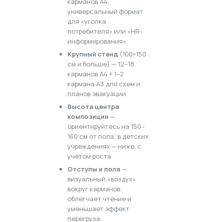
карманов А4,
универсальный формат
для «уголка
потребителя» или «HR-
информирования».
Крупный стенд
(100×150
см и больше) — 12–18
карманов А4 + 1–2
кармана А3 для схем и
планов эвакуации.
Высота центра
композиции
—
ориентируйтесь на 150–
160 см от пола; в детских
учреждениях — ниже, с
учётом роста.
Отступы и поля
—
визуальный «воздух»
вокруг карманов
облегчает чтение и
уменьшает эффект
перегруза.