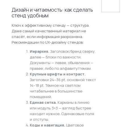
Дизайн и читаемость: как сделать
стенд удобным
Ключ к эффективному стенду — структура.
Даже самый качественный материал не
спасёт, если информация разрознена.
Рекомендации по UX‑дизайну стендов:
Иерархия.
Заголовок/бренд сверху,
далее — блоки по важности.
Документы — левее, объявления —
правее; либо по алфавиту/темам.
Крупные шрифты и контраст.
Заголовки 24–36 pt, основной текст
14–18 pt. Тёмное на светлом
читабельнее в большинстве
помещений.
Единая сетка.
Карманы в линию
или модуль 3×3 — взгляд быстрее
находит нужное. Одинаковые поля
и отступы.
Коды и навигация.
Цветовое