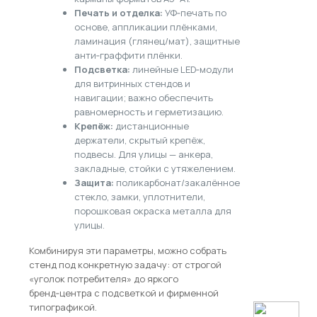
Печать и отделка:
УФ‑печать по
основе, аппликации плёнками,
ламинация (глянец/мат), защитные
анти‑граффити плёнки.
Подсветка:
линейные LED‑модули
для витринных стендов и
навигации; важно обеспечить
равномерность и герметизацию.
Крепёж:
дистанционные
держатели, скрытый крепёж,
подвесы. Для улицы — анкера,
закладные, стойки с утяжелением.
Защита:
поликарбонат/закалённое
стекло, замки, уплотнители,
порошковая окраска металла для
улицы.
Комбинируя эти параметры, можно собрать
стенд под конкретную задачу: от строгой
«уголок потребителя» до яркого
бренд‑центра с подсветкой и фирменной
типографикой.