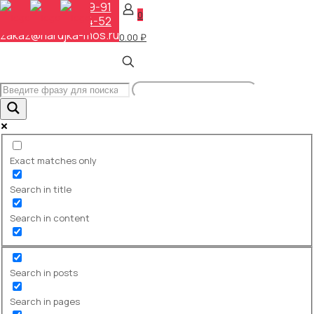
+7 (495) 648-69-91
0
+7 (495) 268-04-52
zakaz@narujka-mos.ru
0.00 ₽
Информационные стенды:
виды, материалы, дизайн и
правила эффективного
использования
Главная
Exact matches only
База знаний
Информационные стенды: виды,
Search in title
материалы, дизайн и правила
эффективного использования
Search in content
Search in posts
Search in pages
Для консультации и заказа звоните: