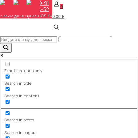
+7 (495) 648-69-91
0
+7 (495) 268-04-52
zakaz@narujka-mos.ru
0.00 ₽
Штендеры: виды,
особенности, правила
установки и эффективность
Главная
База знаний
Штендеры: виды, особенности,
правила установки и
Exact matches only
эффективность
Search in title
Введение
Search in content
Штендер — один из самых доступных и
результативных инструментов локального
маркетинга. Его любят кафе, барбершопы,
Search in posts
магазины у дома, студии красоты и
сервисные компании: штендер легко
Search in pages
заметить на тротуаре, он быстро доносит