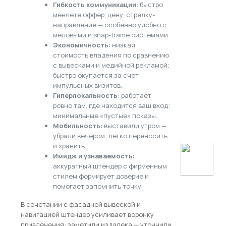
Гибкость коммуникации:
быстро
меняете оффер, цену, стрелку-
направление — особенно удобно с
меловыми и snap-frame системами.
Экономичность:
низкая
стоимость владения по сравнению
с вывесками и медийной рекламой;
быстро окупается за счёт
импульсных визитов.
Гиперлокальность:
работает
ровно там, где находится ваш вход;
минимальные «пустые» показы.
Мобильность:
выставили утром —
убрали вечером; легко переносить
и хранить.
Имидж и узнаваемость:
аккуратный штендер с фирменным
стилем формирует доверие и
помогает запомнить точку.
В сочетании с фасадной вывеской и
навигацией штендер усиливает воронку
привлечения: заметили издалека — уточнили