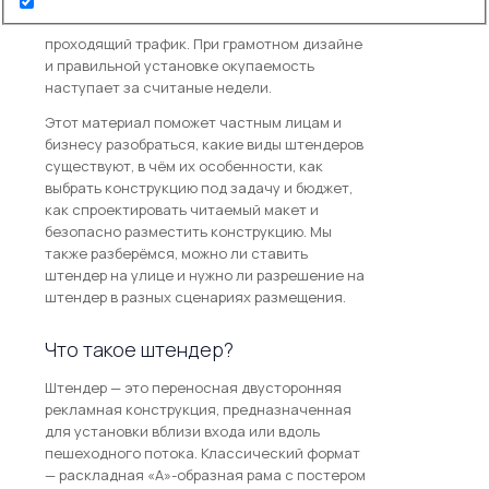
оффер и буквально «перехватывает»
проходящий трафик. При грамотном дизайне
и правильной установке окупаемость
наступает за считаные недели.
Этот материал поможет частным лицам и
бизнесу разобраться, какие виды штендеров
существуют, в чём их особенности, как
выбрать конструкцию под задачу и бюджет,
как спроектировать читаемый макет и
безопасно разместить конструкцию. Мы
также разберёмся, можно ли ставить
штендер на улице и нужно ли разрешение на
штендер в разных сценариях размещения.
Что такое штендер?
Штендер — это переносная двусторонняя
рекламная конструкция, предназначенная
для установки вблизи входа или вдоль
пешеходного потока. Классический формат
— раскладная «А»-образная рама с постером