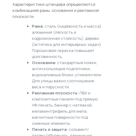
Характеристики штендера определяются
комбинацией рамы, основания и рекламной
плоскости.
Рама:
сталь (надёжность и масса),
алюминий (лёгкость и
коррозионная стойкость), дерево
(эстетика для интерьерных задач).
Порошковая окраска повышает
долговечность.
Основание:
стандартные ножки,
антискользящие подпятники,
водоналивные блоки, утяжелители.
Для улицы важно соотношение
веса и парусности.
Рекламная плоскость:
ПВХ и
композитные панели под прямую
УФ-печать, баннер с натяжкой,
меламин/грифель для мела,
магнитные поверхности под
сменные элементы.
Печать и защита:
сольвент/
латекс/УФ-печать, ламинация,