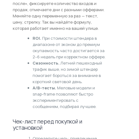
после», фиксируете количество входов и
продаж, отмечаете дни с разными офферами.
Меняйте одну переменную за раз — текст,
цену, стрелку. Так вы найдёте формулу,
которая работает именно на вашей улице.
ROI.
При стоимости штендера в
диапазоне от эконом до премиум
окупаемость часто достигается за
2–6 недель при корректном оффере.
Сезонность.
Летний пешеходный
трафик выше, но зимой штендер
помогает бороться за внимание в
короткий световой день.
А/В‑тесты.
Меловые модели и
snap-frame позволяют быстро
экспериментировать с
сообщением, подбирая лучшее.
Чек-лист перед покупкой и
установкой
Определите цель: привлечение,