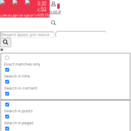
+7 (495) 648-69-91
0
+7 (495) 268-04-52
0.00 ₽
zakaz@narujka-mos.ru
Входные группы в наружной
рекламе: как сделать фасад
заметным и удобным
Главная
База знаний
Входные группы в наружной
Exact matches only
рекламе: как сделать фасад
заметным и удобным
Search in title
Search in content
OLYMPUS DIGITAL CAMERA
Для частных лиц и компаний:
какие бывают входные группы,
Search in posts
чем они отличаются, как выбрать
материалы и конструкцию, чтобы
повысить узнаваемость и
Search in pages
конверсию входа.