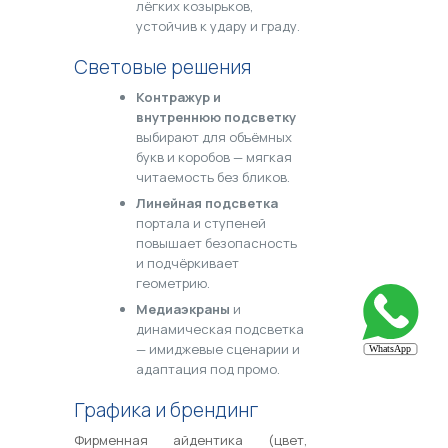
лёгких козырьков,
устойчив к удару и граду.
Световые решения
Контражур и
внутреннюю подсветку
выбирают для объёмных
букв и коробов — мягкая
читаемость без бликов.
Линейная подсветка
портала и ступеней
повышает безопасность
и подчёркивает
геометрию.
Медиаэкраны
и
динамическая подсветка
— имиджевые сценарии и
адаптация под промо.
Графика и брендинг
Фирменная айдентика (цвет,