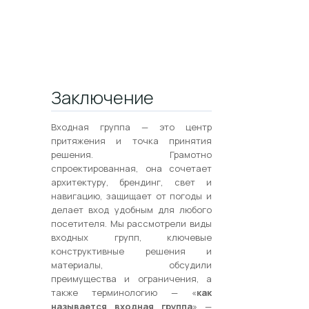
Нужен проект «под ключ»?
Звоните:
+7 (495) 648-69-91
— подготовим концепцию,
смету и согласования.
Заключение
Входная группа — это центр
притяжения и точка принятия
решения. Грамотно
спроектированная, она сочетает
архитектуру, брендинг, свет и
навигацию, защищает от погоды и
делает вход удобным для любого
посетителя. Мы рассмотрели виды
входных групп, ключевые
конструктивные решения и
материалы, обсудили
преимущества и ограничения, а
также терминологию — «
как
называется входная группа
» —