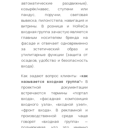
автоматические раздвижные),
козырёк/навес, ступени или
пандус, поручни, световая
вывеска, пилон/стела, навигация и
витрины. В рознице и HoReCa
входная группа зачастую является
главным носителем бренда на
фасаде и отвечает одновременно
за эстетический образ и
утилитарные функции (защита от
осадков, удобство и безопасность
входа).
Как задают вопрос клиенты: «
как
называется входная группа
?» В
проектной документации
встречаются термины «портал
входа», «фасадная композиция
входного узла», «входной узел»,
«фронт входа». В рекламной и
производственной среде чаще
говорят «входная группа» —
подчеркивая, что это именно