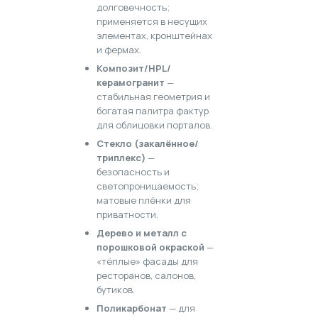
долговечность;
применяется в несущих
элементах, кронштейнах
и фермах.
Композит/HPL/
керамогранит
—
стабильная геометрия и
богатая палитра фактур
для облицовки порталов.
Стекло (закалённое/
триплекс)
—
безопасность и
светопроницаемость;
матовые плёнки для
приватности.
Дерево и металл с
порошковой окраской
—
«тёплые» фасады для
ресторанов, салонов,
бутиков.
Поликарбонат
— для