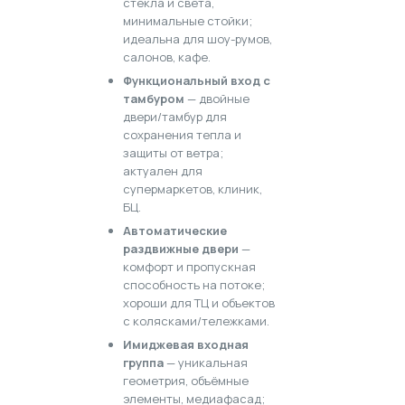
стекла и света,
минимальные стойки;
идеальна для шоу-румов,
салонов, кафе.
Функциональный вход с
тамбуром
— двойные
двери/тамбур для
сохранения тепла и
защиты от ветра;
актуален для
супермаркетов, клиник,
БЦ.
Автоматические
раздвижные двери
—
комфорт и пропускная
способность на потоке;
хороши для ТЦ и объектов
с колясками/тележками.
Имиджевая входная
группа
— уникальная
геометрия, объёмные
элементы, медиафасад;