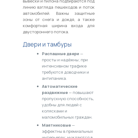
вывески и пилона подбираются под
линию взгляда пешеходов и поток
автомобилей. Важны защитные
зоны от снега и дождя, а также
комфортная ширина входа для
двустороннего потока.
Двери и тамбуры
Распашные двери
—
просты и надёжны; при
интенсивном трафике
требуются доводчики и
антипаника.
Автоматические
раздвижные
— повышают
пропускную способность,
удобны для людей с
колясками и
маломобильных граждан.
Маятниковые
—
эффектны в премиальных
интерьерах; нуждаются в