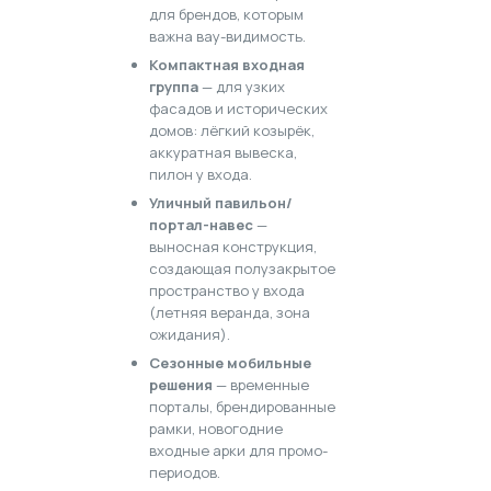
для брендов, которым
важна вау-видимость.
Компактная входная
группа
— для узких
фасадов и исторических
домов: лёгкий козырёк,
аккуратная вывеска,
пилон у входа.
Уличный павильон/
портал-навес
—
выносная конструкция,
создающая полузакрытое
пространство у входа
(летняя веранда, зона
ожидания).
Сезонные мобильные
решения
— временные
порталы, брендированные
рамки, новогодние
входные арки для промо-
периодов.