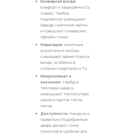
Конверсия входа:
комфорт и защищённость
(навес, тамбур,
подсветка) уменьшают
барьер «зайти/не зайти»
и повышают конверсию
офлайн-точки.
Навигация:
понятные
указатели и пилоны
сокращают время поиска
входа, особенно в
сложных кварталах и ТЦ.
Микроклимат и
экономия:
тамбур и
тепловая завеса
уменьшают теплопотери
зимой и приток тепла
летом.
Доступность:
пандусы и
правильно подобранные
двери делают точку
понятной и удобной для