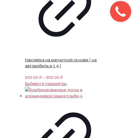
Наклейка на магнитной основе ( на
автомобиль и т.д.)
Диапазон
500.00
₽
–
900.00
₽
цен:
Этот
Выберите параметры
500.00 ₽
товар
–
имеет
900.00 ₽
несколько
вариаций.
Опции
можно
выбрать
на