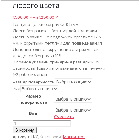
любого цвета
Диапазон
1,500.00
₽
–
21,250.00
₽
цен:
Толщина доски без рамки-0,5 мм.
1,500.00 ₽
Доски без рамок — без твердой подложки.
–
Доски в рамке — c подложкой оргалит 2,5-3
21,250.00 ₽
мм, и скрытыми петлями для подвешивания.
Дополнительно: скругление острых углов
для досок без рамы+10%
В прайсе указаны примерные размеры и их
стоимость. Товар изготавливается в течении
1-2 рабочих дней.
Размер поверхности
Вид
Размер
поверхности
Вид
Очистить
Количество
товара
В корзину
Доска
Артикул:
Н/Д
Категория:
Магнитно-