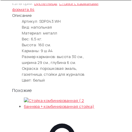
Стойка
Категории:
Буклетницы
,
Стойки с карманами
для
формата А4
печатной
Описание
продукции
Артикул: SDP.043.WH
разборная
Вид: напольная
-
Материал: металл
Белая
Вес: 6,5 кг.
Высота: 160 см.
Карманы: 9 ш А4
Размер карманов: высота 30 см.,
ширина 29 см., глубина 6 см.
Окраска: порошковая эмаль,
газетница, стойки для журналов
Цвет: белый
Похожие