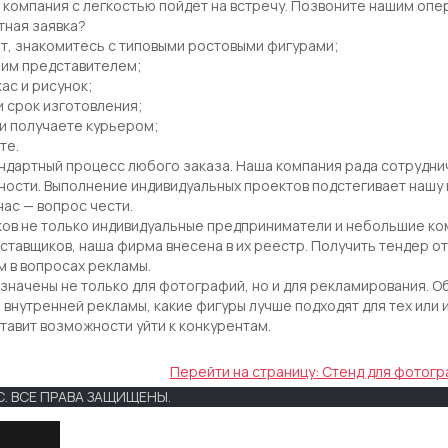
 компания с легкостью пойдет на встречу. Позвоните нашим опе
тная заявка?
йт, знакомитесь с типовыми ростовыми фигурами;
шим представителем;
ас и рисунок;
и срок изготовления;
и получаете курьером;
те.
ндартный процесс любого заказа. Наша компания рада сотрудни
ности. Выполнение индивидуальных проектов подстегивает наш
нас — вопрос чести.
ов не только индивидуальные предприниматели и небольшие ком
оставщиков, наша фирма внесена в их реестр. Получить тендер от
 в вопросах рекламы.
начены не только для фотографий, но и для рекламирования. О
и внутренней рекламы, какие фигуры лучше подходят для тех или 
ставит возможности уйти к конкурентам.
Перейти на страницу: Стенд для фотог
. ВСЕ ПРАВА ЗАЩИЩЕНЫ.