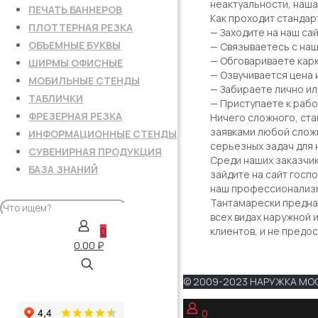
неактуальности, наша
ПЕЧАТЬ БАННЕРОВ
Как проходит стандар
ПЛОТТЕРНАЯ РЕЗКА
— Заходите на наш са
ОБЪЕМНЫЕ БУКВЫ
— Связываетесь с на
— Обговариваете карк
ШИРМЫ ОФИСНЫЕ
— Озвучивается цена 
МОБИЛЬНЫЕ СТЕНДЫ
— Забираете лично ил
ТАБЛИЧКИ
— Приступаете к рабо
ФРЕЗЕРНАЯ РЕЗКА
Ничего сложного, ста
заявками любой слож
ИНФОРМАЦИОННЫЕ СТЕНДЫ
серьезных задач для 
СУВЕНИРНАЯ ПРОДУКЦИЯ
Среди наших заказчик
БАЗА ЗНАНИЙ
зайдите на сайт госп
наш профессионализм
Тантамарески предназ
всех видах наружной 
0
клиентов, и не предо
0.00 ₽
© 2009-2023 НАРУЖКА МОС
0