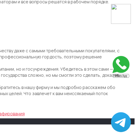
раторам и все вопросы решатся в рабочем порядке.
честву даже с самыми требовательными покупателями, с
у профессиональную гордость, поэтому решение
пании, но и госучреждения. Убедитесь в этом сами —
 государства сложно, но мы смогли это сделать, доказав
братитесь в нашу фирму и мы подробно расскажем обо
иных целей. Что завлечет к вам неиссякаемый поток
рафирования