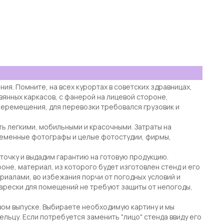
я. Помните, на всех курортах в советских здравницах,
вянных каркасов, с фанерой на лицевой стороне,
еремещения, для перевозки требовался грузовик и
ь легкими, мобильными и красочными. Затраты на
временные фотографы и целые фотостудии, фирмы,
точку и выдадим гарантию на готовую продукцию.
оне, материал, из которого будет изготовлен стенд и его
иалами, во избежания порчи от погодных условий и
арески для помещений не требуют защиты от непогоды,
овом выпуске. Выбираете необходимую картину и мы
льцу. Если потребуется заменить "лицо" стенда ввиду его