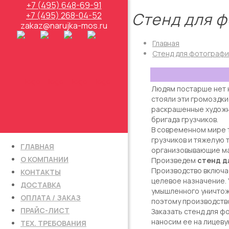
+7 (495) 648-69-91
Стенд для 
+7 (495) 268-04-52
zakaz@narujka-mos.ru
Главная
Стенд для фотограф
Людям постарше нет н
стояли эти громоздки
раскрашенные художн
бригада грузчиков.
В современном мире т
грузчиков и тяжелую 
ГЛАВНАЯ
организовывающие ма
О КОМПАНИИ
Произведем
стенд д
Производство включае
КОНТАКТЫ
целевое назначение.
ДОСТАВКА
умышленного уничтоже
ОПЛАТА / ЗАКАЗ
поэтому производств
ПРАЙС-ЛИСТ
Заказать стенд для ф
наносим ее на лицеву
ТЕХ. ТРЕБОВАНИЯ