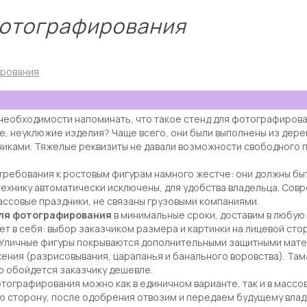
фотографирования
ирования
еобходимости напоминать, что такое стенд для фотографировани
е, неуклюжие изделия? Чаще всего, они были выполнены из дере
иками. Тяжелые реквизиты не давали возможности свободного п
ребования к ростовым фигурам намного жестче: они должны быт
технику автоматически исключены, для удобства владельца. Со
ссовые праздники, не связаны грузовыми компаниями.
ля фотографирования
в минимальные сроки, доставим в любую 
т в себя: выбор заказчиком размера и картинки на лицевой стор
 Уличные фигуры покрываются дополнительными защитными матер
ния (разрисовывания, царапанья и банального воровства). Там
о обойдется заказчику дешевле.
отографирования можно как в единичном варианте, так и в масс
ю сторону, после одобрения отвозим и передаем будущему владе