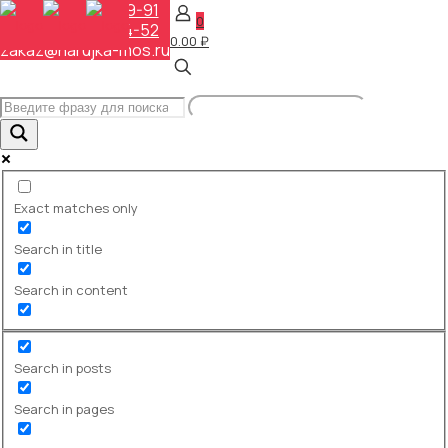
+7 (495) 648-69-91
0
+7 (495) 268-04-52
0.00 ₽
zakaz@narujka-mos.ru
ПЕЧАТЬ НА БАННЕРЕ
Главная
>
СНТ / ДАЧИ
☆ В нашем офисе
представлена готовая продукция, или
образцы материалов, из которых они
изготавливаются.
Exact matches only
Search in title
peshat_na_bannere
Search in content
Search in posts
peshat_na_bannere2
Search in pages