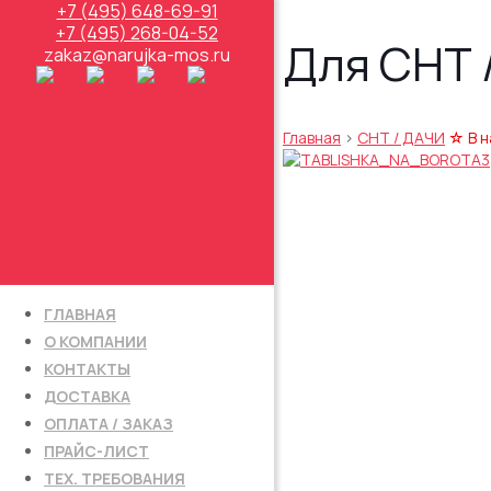
+7 (495) 648-69-91
+7 (495) 268-04-52
Для СНТ 
zakaz@narujka-mos.ru
Главная
>
СНТ / ДАЧИ
☆ В н
ГЛАВНАЯ
О КОМПАНИИ
КОНТАКТЫ
ДОСТАВКА
ОПЛАТА / ЗАКАЗ
ПРАЙС-ЛИСТ
ТЕХ. ТРЕБОВАНИЯ