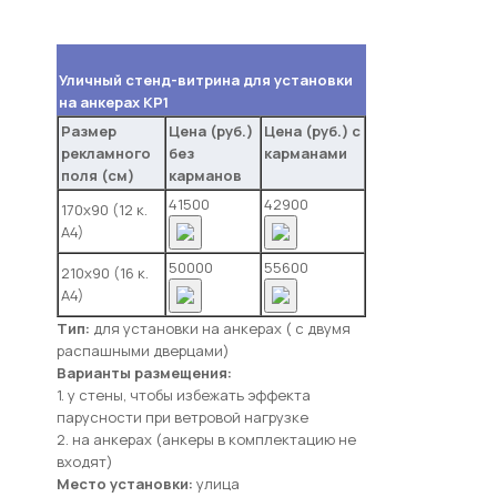
Уличный стенд-витрина для установки
на анкерах КР1
Размер
Цена (руб.)
Цена (руб.) с
рекламного
без
карманами
поля (см)
карманов
41500
42900
170х90 (12 к.
А4)
50000
55600
210х90 (16 к.
А4)
Тип:
для установки на анкерах ( с двумя
распашными дверцами)
Варианты размещения:
1. у стены, чтобы избежать эффекта
парусности при ветровой нагрузке
2. на анкерах (анкеры в комплектацию не
входят)
Место установки:
улица