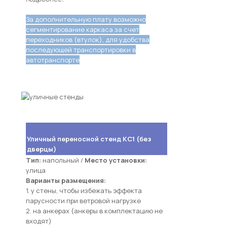
За дополнительную плату возможно
сегментирование каркаса за счет
переходников (втулок), для удобства
последующей транспортировки в
автотранспорте
Уличный переносной стенд КС1 (без
дверцы)
Тип:
напольный /
Место установки:
улица
Варианты размещения:
1. у стены, чтобы избежать эффекта
парусности при ветровой нагрузке
2. на анкерах (анкеры в комплектацию не
входят)