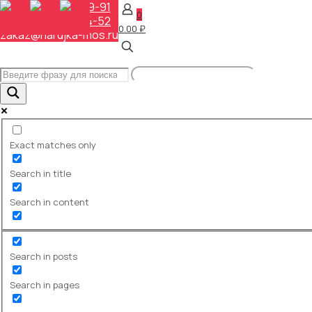
+7 (495) 648-69-91
0
+7 (495) 268-04-52
0.00 ₽
zakaz@narujka-mos.ru
Exact matches only
Search in title
Search in content
ПЕРЕНОСНЫЕ
Search in posts
Search in pages