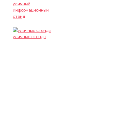
уличный
информационный
стенд
уличные стенды
Телефоны :
+7 (495) 648-69-
91
,
+7 (495) 268-04-52
Адрес :
г. Москва, 3-й проезд
Марьиной Рощи, д. 40, стр.1
E-mail :
zakaz@narujka-mos.ru
Проложить маршрут на
Яндекс. Картах