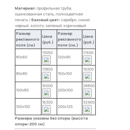
Материал:
профильная труба,
оцинкованная сталь, полноцветная
печать /
Базовый цвет:
серебро, синий,
черный, золото, зеленый, коричневый
Размер
Размер
Цена
Цена
рекламного
рекламного
(руб.)
(руб.)
поля (см)
поля (см.)
13050
17600
80х60
120х90
13800
19300
80х80
150х100
15000
28800
100х80
200х100
16300
32900
100х100
200х125
Размеры указаны без опоры (высота
опоры-200 см)