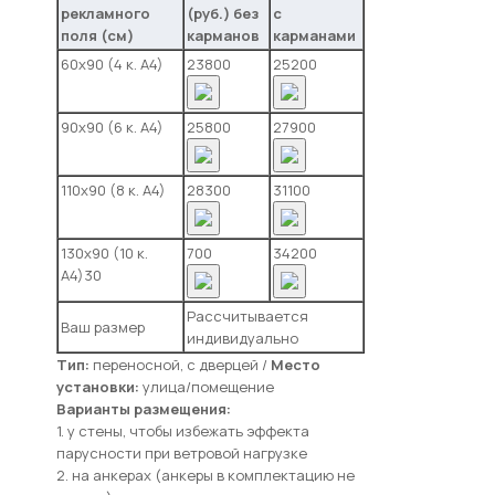
рекламного
(руб.) без
с
поля (см)
карманов
карманами
60х90 (4 к. А4)
23800
25200
90х90 (6 к. А4)
25800
27900
110х90 (8 к. А4)
28300
31100
130х90 (10 к.
700
34200
А4)30
Рассчитывается
Ваш размер
индивидуально
Тип:
переносной, с дверцей /
Место
установки:
улица/помещение
Варианты размещения:
1. у стены, чтобы избежать эффекта
парусности при ветровой нагрузке
2. на анкерах (анкеры в комплектацию не