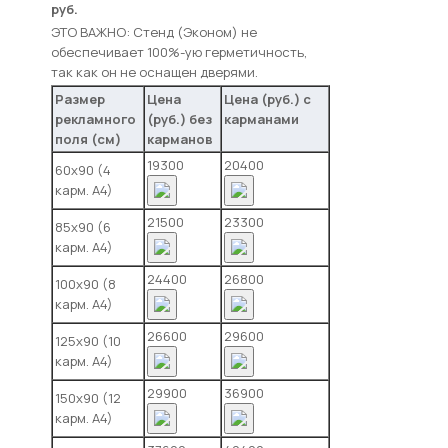
руб.
ЭТО ВАЖНО: Стенд (Эконом) не
обеспечивает 100%-ую герметичность,
так как он не оснащен дверями.
Размер
Цена
Цена (руб.) с
рекламного
(руб.) без
карманами
поля (см)
карманов
19300
20400
60х90 (4
карм. А4)
21500
23300
85х90 (6
карм. А4)
24400
26800
100х90 (8
карм. А4)
26600
29600
125х90 (10
карм. А4)
29900
36900
150х90 (12
карм. А4)